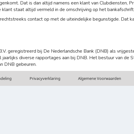
egenkomt. Dat is dan altijd namens een klant van Clubdiensten, Pr
klant staat altijd vermeld in de omschrijving op het bankafschrift
rechtstreeks contact op met de uiteindelijke begunstigde. Dat kan
B.V. geregistreerd bij De Nederlandsche Bank (DNB) als vrijgeste
 jaarlijks diverse rapportages aan bij DNB. Het bestuur van de St
 van DNB gebeuren.
ndeling
Privacy­verkla­ring
Alge­mene Voor­waarden